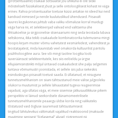
(protsentuaalne) osakaal sotsiaalse jõu ühikuna ei ole siiski
mõisteliselt füüsikalisest jõust ja selle ontoloogilisest kohast nii väga
erinev. Rahva protsentuaalse toetuse küüsi antakse nii ideed kui neid
kandvad inimesed ja nende kuulutuslikud ühendused. Piisavalt
suures kogukonnas juhtub vaba valiku võimaluse korral muidugi
väga harva nii, et selekteerijad valivad end valitsema ühe
lihtsakoelise ja sirgjoonelise stsenaariumi ning seda teostada lubava
seltskonna, ikka tekib osakaalude kombinatoorika tulemusena mingi
hoopis kirjum muster võimu vahetutest eesmärkidest, vahenditest ja
teostatajatest, mida kaunistab veel omakorda kultuurilist päritolu
psühholoogiline aura. See või mingi taoline loogika loob
suveräänsust selekteeritutele, kes siis eelöeldu ja ürgse
ellujäämisinstinkti mõjul üritavad osakaaludest ühe palju selgemini
tuntava võimumustri joonistada, et sellele siis juba isekeskis
esinduskogus piisavalt toetust saada. Ei üllatanud, et niisugune
tunnetusmehhanism on siiani tähtsustanud meie välise julgeoleku
olukorra muutumist ja sellele lähiaastatel tugeva reageerimise
vajadust, aga üllatas väga, et meie sisemise jätkusuutlikkuse pikem
perspektiiv ei läinud seekordsele dünamomeetrilisele
tunnetusmehhanismile peaaegu üldse korda ning valikuteks
tõstatusid vaid õigluse suuremast tähtsustumisest
tingitud lähitulevikus vältimatult vajalikud reaktsioonid (maksude
muutmine senisest “õiglasemal” alusel; riigiremont nii