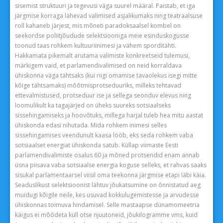
sisemist struktuuri ja tegevusi väga suurel määral. Paistab, et iga
järgmise korraga lähevad valimised asjalikumaks ning teatraalsuse
roll kahaneb järjest, mis mõneti paradoksaalsel kombel on
seekordse poliitjõudude selektsiooniga meie esinduskogusse
toonud taas rohkem kultuuriinimesi ja vähem sporditähti.
Hakkamata pikemalt arutama valimiste konkreetseid tulemusi,
märkigem vaid, et parlamendivalimised on neid korraldava
ühiskonna väga tähtsaks (kui riigi omamise tavaolekus isegi mitte
kõige tähtsamaks) mõõtmisprotseduuriks, milleks tehtavad
ettevalmistused, protseduur ise ja sellega seonduv elevus ning
loomulikult ka tagajärjed on üheks suureks sotsiaalseks
sissehingamiseks ja hoovõtuks, millega harjal tuleb hea mitu aastat
ühiskonda edasi nihutada. Mida rohkem inimesi selles
sissehingamises veendunult kaasa lööb, eks seda rohkem vaba
sotsiaalset energiat ühiskonda satub. Küllap viimaste Eesti
parlamendivalimiste osalus 60 ja mõned protsendid enam annab
üsna piisava vaba sotsiaalse energia koguse selleks, et rahvas saaks
sisukal parlamentaarsel viisil oma teekonna järgmise etapi läbi käia.
Seaduslikust selektsioonist lähtuv jõukatsumine on õnnistatud aeg
muidugi kõigile neile, kes usuvad kokkulugemistesse ja arvudesse
ühiskonnas toimuva hindamisel. Selle mastaapse dünamomeetria
käigus ei mõõdeta küll otse njuutoneid, jõukilogramme vms, kuid