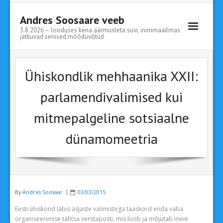
Andres Soosaare veeb
3.8.2026 – looduses kena äärmusteta suvi, inimmaailmas
jätkuvad senised mõõduvõtud
Esileht
Ühiskondlik mehhaanika XXII:
CV
parlamendivalimised kui
mitmepalgeline sotsiaalne
dünamomeetria
By
Andres Soosaar
03/03/2015
Eesti ühiskond läbis äsjaste valimistega taaskord enda vaba
organiseerimise tähtsa verstaposti, mis loob ja mõjutab meie